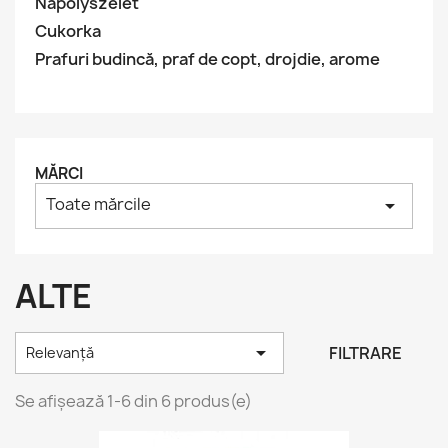
Nápolyszelet
Cukorka
Prafuri budincă, praf de copt, drojdie, arome
MĂRCI
Toate mărcile
arrow_drop_down
ALTE

FILTRARE
Relevanță
Se afișează 1-6 din 6 produs(e)