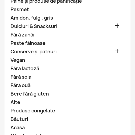
Pâine și produse de panificație
Pesmet
Amidon, fulgi, gris

Dulciuri & Snacksuri
Fără zahăr
Paste făinoase

Conserve și pateuri
Vegan
Fără lactoză
Fără soia
Fără ouă
Bere fără gluten
Alte
Produse congelate
Băuturi
Acasa