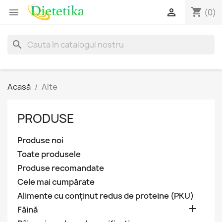
shopping_cart


(0)
search
Acasă
Alte
PRODUSE
Produse noi
Toate produsele
Produse recomandate
Cele mai cumpărate
Alimente cu conținut redus de proteine (PKU)

Făină