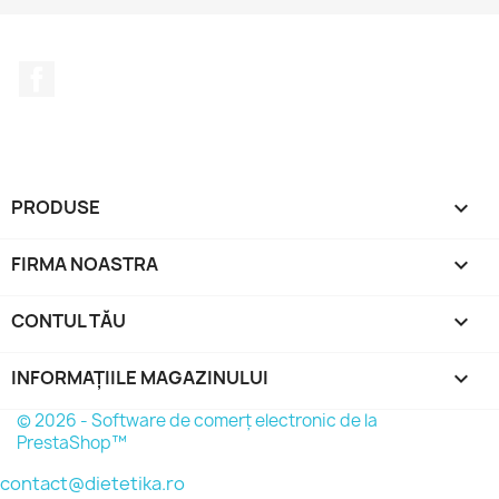
Facebook
PRODUSE

FIRMA NOASTRA

CONTUL TĂU

INFORMAȚIILE MAGAZINULUI
keyboard_arrow_down
© 2026 - Software de comerț electronic de la
PrestaShop™
contact@dietetika.ro