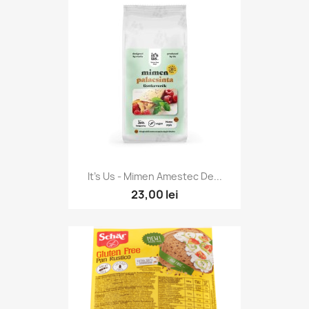
It's Us - Mimen Amestec De...
23,00 lei