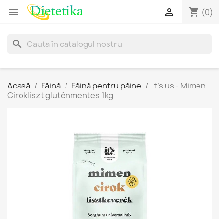
shopping_cart


(0)
search
Acasă
Făină
Făină pentru păine
It's us - Mimen
Cirokliszt gluténmentes 1kg