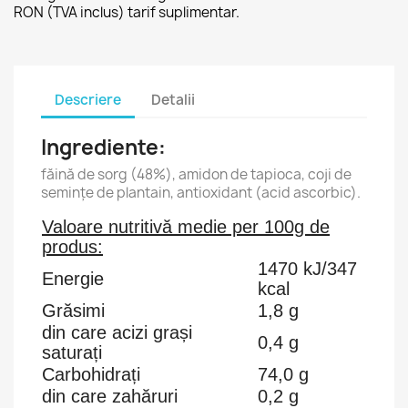
RON (TVA inclus) tarif suplimentar.
Descriere
Detalii
Ingrediente:
făină de sorg (48%), amidon de tapioca, coji de
semințe de plantain, antioxidant (acid ascorbic).
Valoare nutritivă medie per 100g de
produs:
1470 kJ/347
Energie
kcal
Grăsimi
1,8 g
din care acizi grași
0,4 g
saturați
Carbohidrați
74,0 g
din care zahăruri
0,2 g