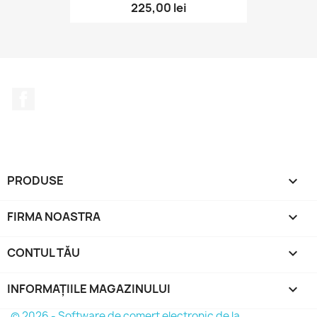
225,00 lei
Facebook
PRODUSE

FIRMA NOASTRA

CONTUL TĂU

INFORMAȚIILE MAGAZINULUI
keyboard_arrow_down
© 2026 - Software de comerț electronic de la