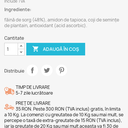
Include TVA
Ingrediente:
făină de sorg (48%), amidon de tapioca, coji de semințe
de plantain, antioxidant (acid ascorbic).
Cantitate

ADAUGĂ ÎN COȘ
Distribuie
TIMP DE LIVRARE
5-7 zile lucrătoare
PREȚ DE LIVRARE
35 RON. Peste 300 RON (TVA inclus) gratis, în limita
a 10 Kg. La comenzi cu greutatea de 10 Kg sau mai mult, se
percepe o taxă de extra-greutate de 15 RON (TVA inclus),
iar la greutate de 20 Kg sau mai mult aceasta va fi 30 de