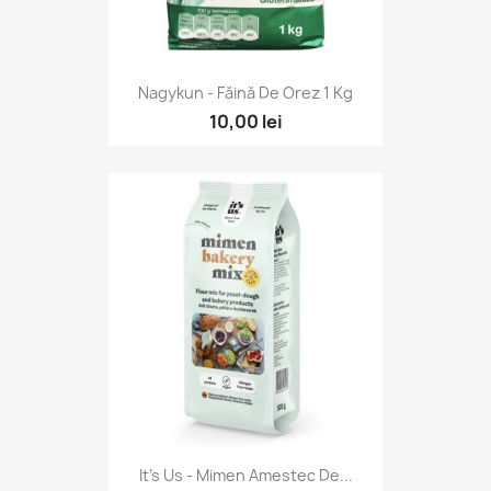
Nagykun - Făină De Orez 1 Kg
10,00 lei
It's Us - Mimen Amestec De...