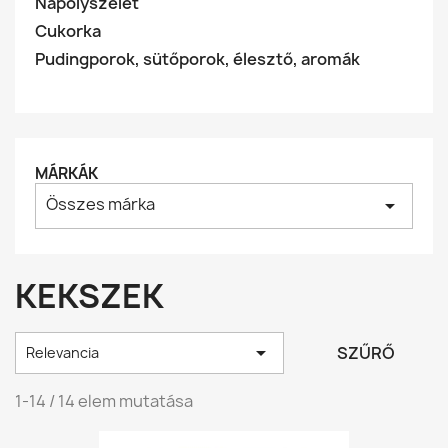
Nápolyszelet
Cukorka
Pudingporok, sütőporok, élesztő, aromák
MÁRKÁK
Összes márka
arrow_drop_down
KEKSZEK

SZŰRŐ
Relevancia
1-14 / 14 elem mutatása