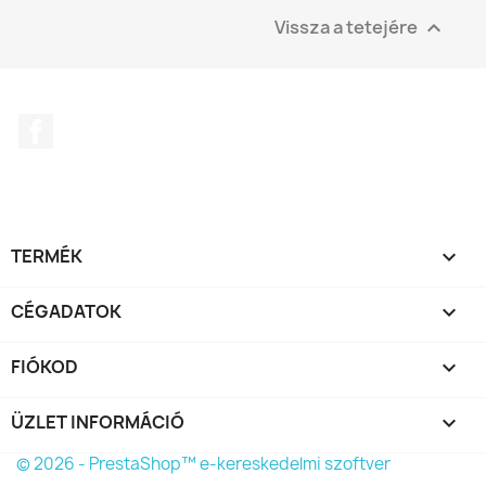
Vissza a tetejére

Facebook
TERMÉK

CÉGADATOK

FIÓKOD

ÜZLET INFORMÁCIÓ
keyboard_arrow_down
© 2026 - PrestaShop™ e-kereskedelmi szoftver