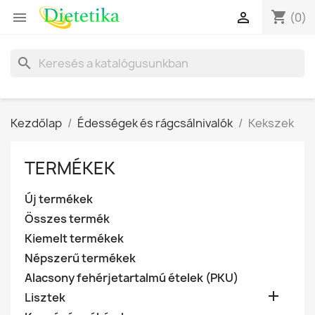
shopping_cart


(0)
search
Kezdőlap
Édességek és rágcsálnivalók
Kekszek
TERMÉKEK
Új termékek
Összes termék
Kiemelt termékek
Népszerű termékek
Alacsony fehérjetartalmú ételek (PKU)

Lisztek