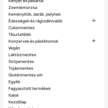
Kenyér és pékáruk
Zsemlemorzsa
Keményitők, darák, pelyhek

Édességek és rágcsálnivalók
Cukormentes
Tésztafélék

Konzervek és pástétomok
Vegán
Laktózmentes
Szójamentes
Tojásmentes
Gluténmentes sör
Egyéb
Fagyasztott termékek
Italok
Kezdőlap