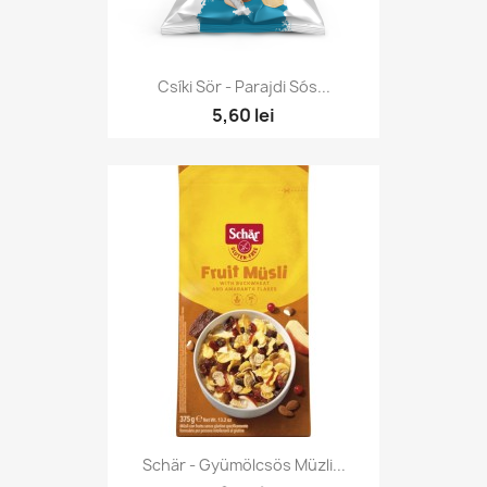
Csíki Sör - Parajdi Sós...
5,60 lei
Schär - Gyümölcsös Müzli...