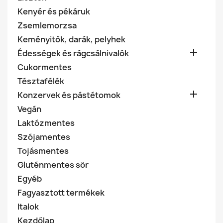
Kenyér és pékáruk
Zsemlemorzsa
Keményitők, darák, pelyhek

Édességek és rágcsálnivalók
Cukormentes
Tésztafélék

Konzervek és pástétomok
Vegán
Laktózmentes
Szójamentes
Tojásmentes
Gluténmentes sör
Egyéb
Fagyasztott termékek
Italok
Kezdőlap