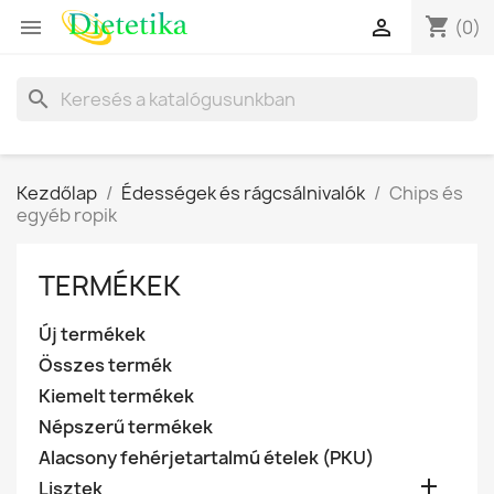
shopping_cart


(0)
search
Kezdőlap
Édességek és rágcsálnivalók
Chips és
egyéb ropik
TERMÉKEK
Új termékek
Összes termék
Kiemelt termékek
Népszerű termékek
Alacsony fehérjetartalmú ételek (PKU)

Lisztek