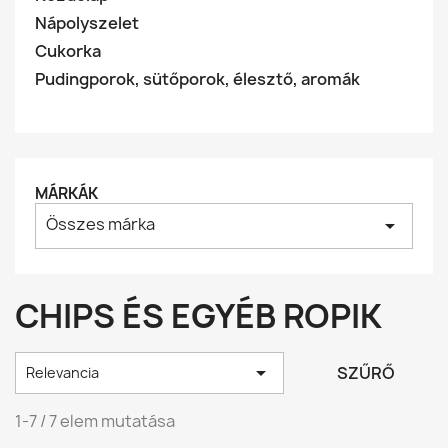
Nápolyszelet
Cukorka
Pudingporok, sütőporok, élesztő, aromák
MÁRKÁK
Összes márka
arrow_drop_down
CHIPS ÉS EGYÉB ROPIK

SZŰRŐ
Relevancia
1-7 / 7 elem mutatása