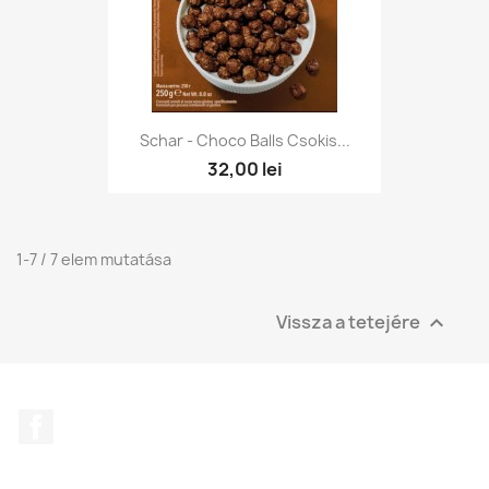
Schar - Choco Balls Csokis...
32,00 lei
1-7 / 7 elem mutatása
Vissza a tetejére

Facebook