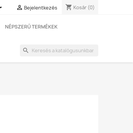
shopping_cart


Kosár
(0)
Bejelentkezés
NÉPSZERŰ TERMÉKEK
search