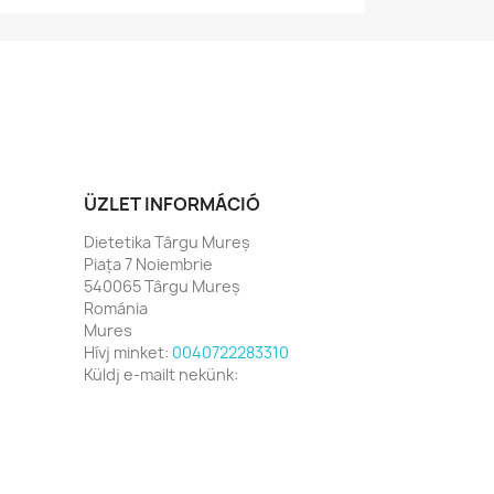
ÜZLET INFORMÁCIÓ
Dietetika Târgu Mureș
Piața 7 Noiembrie
540065 Târgu Mureș
Románia
Mures
Hívj minket:
0040722283310
Küldj e-mailt nekünk: