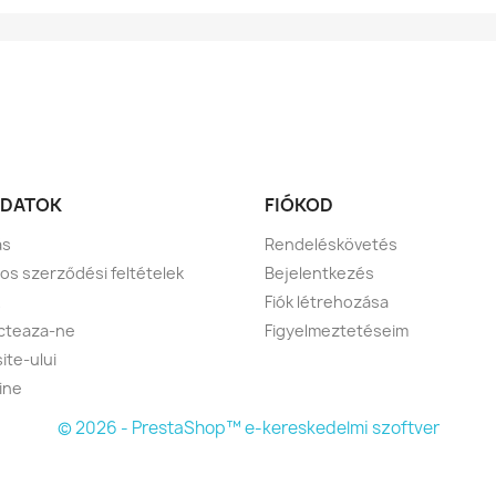
DATOK
FIÓKOD
ás
Rendeléskövetés
nos szerződési feltételek
Bejelentkezés
Fiók létrehozása
cteaza-ne
Figyelmeztetéseim
ite-ului
ine
© 2026 - PrestaShop™ e-kereskedelmi szoftver