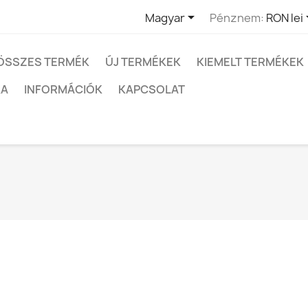

Magyar
Pénznem:
RON lei
ÖSSZES TERMÉK
ÚJ TERMÉKEK
KIEMELT TERMÉKEK
KA
INFORMÁCIÓK
KAPCSOLAT