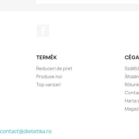
Facebook
TERMÉK
CÉGA
Reduceri de pret
Szállít
Produse noi
Általá
Top vanzari
Rólunk
Conta
Harta s
Magaz
contact@dietetika.ro