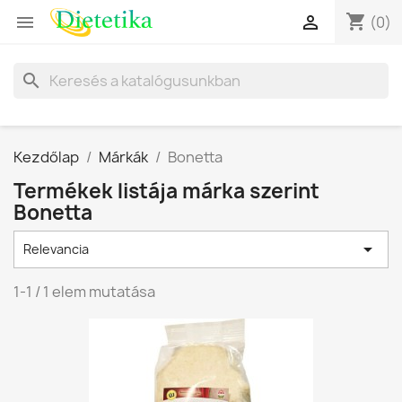
shopping_cart


(0)
search
Kezdőlap
Márkák
Bonetta
Termékek listája márka szerint
Bonetta

Relevancia
1-1 / 1 elem mutatása