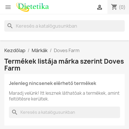
shopping_cart


(0)
search
Kezdőlap
Márkák
Doves Farm
Termékek listája márka szerint Doves
Farm
Jelenleg nincsenek elérhető termékek
Maradj velünk! Itt lesznek láthatóak a termékek, amint
feltöltésre kerültek.
search