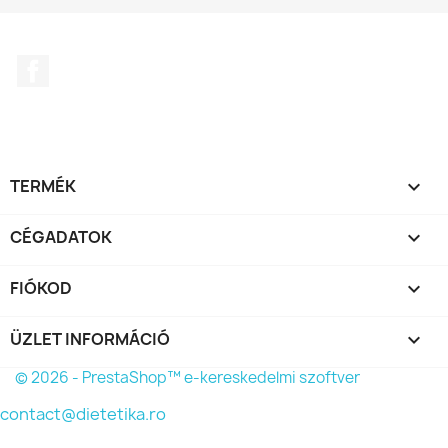
Facebook
TERMÉK

CÉGADATOK

FIÓKOD

ÜZLET INFORMÁCIÓ
keyboard_arrow_down
© 2026 - PrestaShop™ e-kereskedelmi szoftver
contact@dietetika.ro