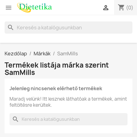
shopping_cart


(0)
search
Kezdőlap
Márkák
SamMills
Termékek listája márka szerint
SamMills
Jelenleg nincsenek elérhető termékek
Maradj velünk! Itt lesznek láthatóak a termékek, amint
feltöltésre kerültek.
search