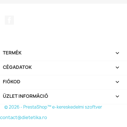
Facebook
TERMÉK

CÉGADATOK

FIÓKOD

ÜZLET INFORMÁCIÓ
keyboard_arrow_down
© 2026 - PrestaShop™ e-kereskedelmi szoftver
contact@dietetika.ro