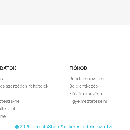
DATOK
FIÓKOD
ás
Rendeléskövetés
nos szerződési feltételek
Bejelentkezés
Fiók létrehozása
cteaza-ne
Figyelmeztetéseim
ite-ului
ine
© 2026 - PrestaShop™ e-kereskedelmi szoftver