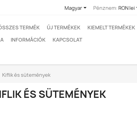

Magyar
Pénznem:
RON lei
ÖSSZES TERMÉK
ÚJ TERMÉKEK
KIEMELT TERMÉKEK
KA
INFORMÁCIÓK
KAPCSOLAT
Kiflik és sütemények
IFLIK ÉS SÜTEMÉNYEK