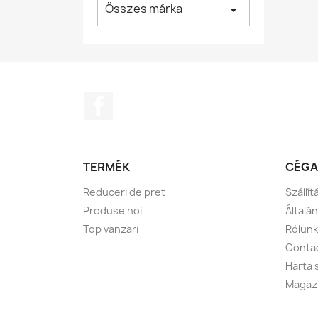
Összes márka
arrow_drop_down
Facebook
TERMÉK
CÉGA
Reduceri de pret
Szállít
Produse noi
Általá
Top vanzari
Rólunk
Conta
Harta s
Magaz