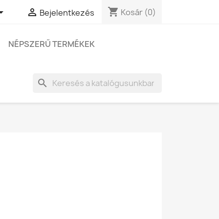
shopping_cart


Kosár
(0)
Bejelentkezés
NÉPSZERŰ TERMÉKEK
search