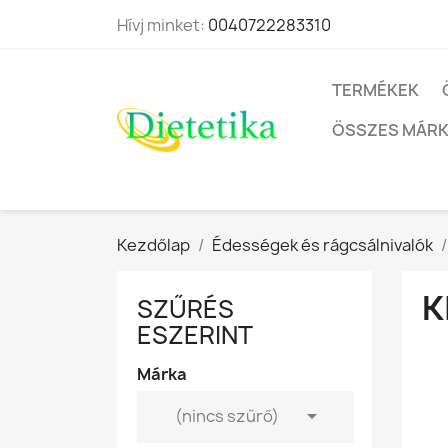
Hívj minket:
0040722283310
TERMÉKEK
ÖSSZES MÁR
Kezdőlap
Édességek és rágcsálnivalók
K
SZŰRÉS
ESZERINT
Márka

(nincs szűrő)