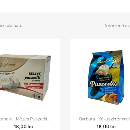
ék található.
A sorrend ala
Előnézet
Előnézet


arbara - Mézes Puszedli...
Barbara - Kókuszkrémmel.
18,00 lei
18,00 lei