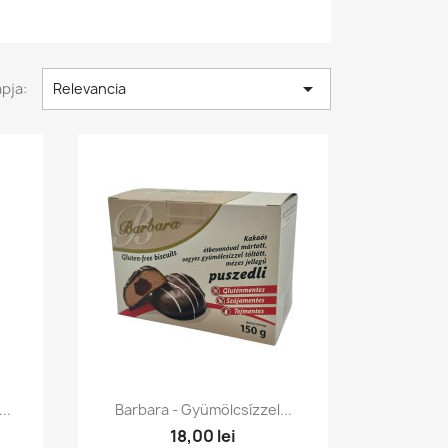

pja:
Relevancia
Előnézet

..
Barbara - Gyümölcsízzel...
18,00 lei