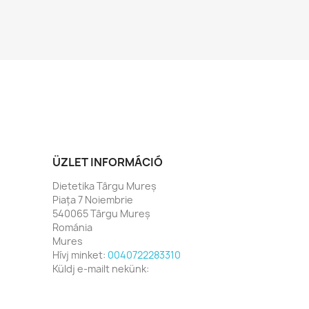
ÜZLET INFORMÁCIÓ
Dietetika Târgu Mureș
Piața 7 Noiembrie
540065 Târgu Mureș
Románia
Mures
Hívj minket:
0040722283310
Küldj e-mailt nekünk: