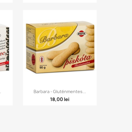
Előnézet

.
Barbara - Gluténmentes...
18,00 lei