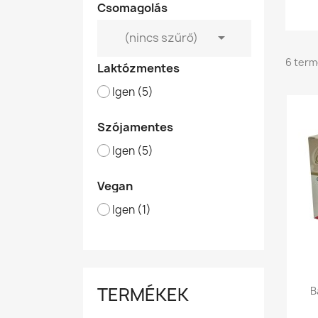
Csomagolás

(nincs szűrő)
6 term
Laktózmentes
Igen
(5)
Szójamentes
Igen
(5)
Vegan
Igen
(1)
TERMÉKEK
B