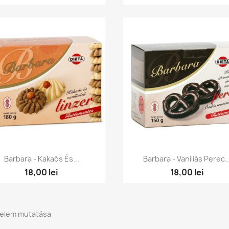
Előnézet
Előnézet


Barbara - Kakaós És...
Barbara - Vaniliás Perec..
18,00 lei
18,00 lei
6 elem mutatása