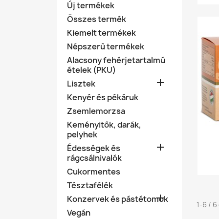
Új termékek
Összes termék
Kiemelt termékek
Népszerű termékek
Alacsony fehérjetartalmú
ételek (PKU)

Lisztek
Kenyér és pékáruk
Zsemlemorzsa
Keményitők, darák,
pelyhek

Édességek és
rágcsálnivalók
Cukormentes
Tésztafélék

Konzervek és pástétomok
1-6 / 
Vegán