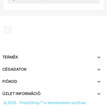
Facebook
TERMÉK

CÉGADATOK

FIÓKOD

ÜZLET INFORMÁCIÓ
keyboard_arrow_down
© 2026 - PrestaShop™ e-kereskedelmi szoftver