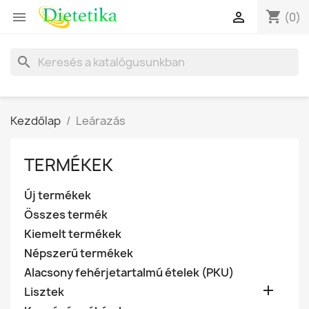
shopping_cart


(0)
search
Kezdőlap
Leárazás
TERMÉKEK
Új termékek
Összes termék
Kiemelt termékek
Népszerű termékek
Alacsony fehérjetartalmú ételek (PKU)

Lisztek