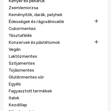
Kenyér és pékáruk
Zsemlemorzsa
Keményitők, darák, pelyhek

Édességek és rágcsálnivalók
Cukormentes
Tésztafélék

Konzervek és pástétomok
Vegán
Laktózmentes
Szójamentes
Tojásmentes
Gluténmentes sör
Egyéb
Fagyasztott termékek
Italok
Kezdőlap