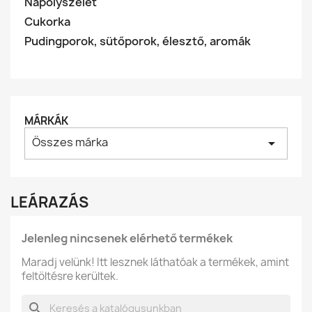
Nápolyszelet
Cukorka
Pudingporok, sütőporok, élesztő, aromák
MÁRKÁK
Összes márka
arrow_drop_down
LEÁRAZÁS
Jelenleg nincsenek elérhető termékek
Maradj velünk! Itt lesznek láthatóak a termékek, amint
feltöltésre kerültek.
search