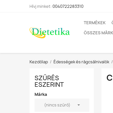
Hívj minket:
0040722283310
TERMÉKEK
ÖSSZES MÁR
Kezdőlap
Édességek és rágcsálnivalók
C
SZŰRÉS
ESZERINT
Márka

(nincs szűrő)