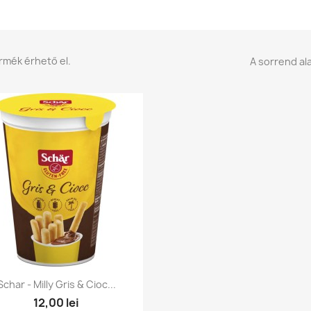
rmék érhető el.
A sorrend ala
Előnézet

Schar - Milly Gris & Cioc...
12,00 lei