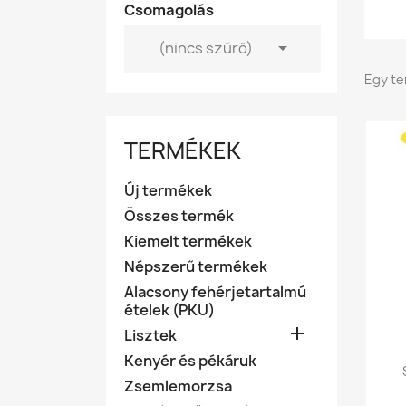
Csomagolás

(nincs szűrő)
Egy te
TERMÉKEK
Új termékek
Összes termék
Kiemelt termékek
Népszerű termékek
Alacsony fehérjetartalmú
ételek (PKU)

Lisztek
Kenyér és pékáruk
Zsemlemorzsa