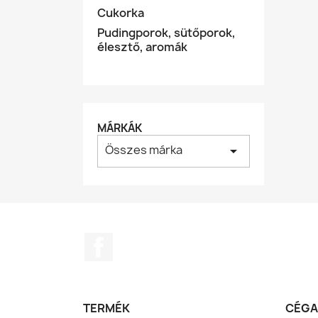
Cukorka
Pudingporok, sütőporok,
élesztő, aromák
MÁRKÁK
Összes márka
arrow_drop_down
Facebook
TERMÉK
CÉGA