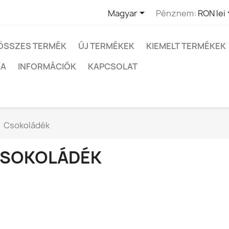

Magyar
Pénznem:
RON lei
ÖSSZES TERMÉK
ÚJ TERMÉKEK
KIEMELT TERMÉKEK
KA
INFORMÁCIÓK
KAPCSOLAT
Csokoládék
SOKOLÁDÉK