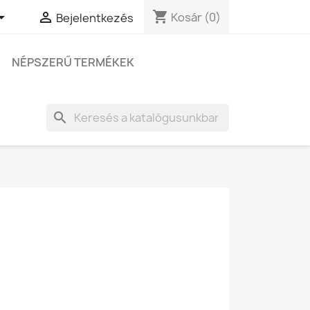
shopping_cart


Kosár
(0)
Bejelentkezés
NÉPSZERŰ TERMÉKEK
search