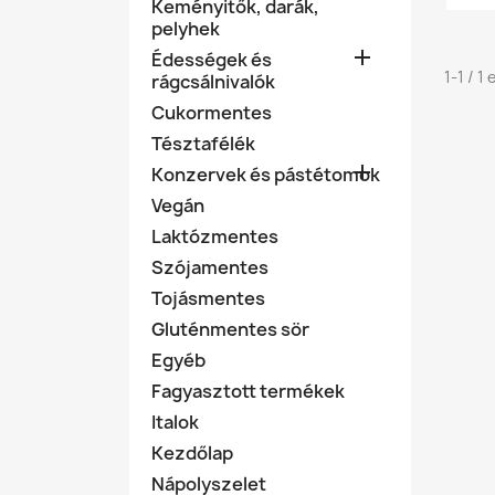
Keményitők, darák,
pelyhek

Édességek és
1-1 / 
rágcsálnivalók
Cukormentes
Tésztafélék

Konzervek és pástétomok
Vegán
Laktózmentes
Szójamentes
Tojásmentes
Gluténmentes sör
Egyéb
Fagyasztott termékek
Italok
Kezdőlap
Nápolyszelet